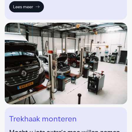
door hoogopgeleide specialisten met oog voor detail.
Lees meer
Trekhaak monteren