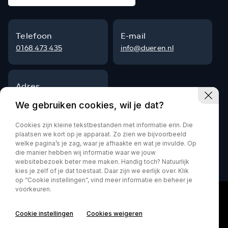
Telefoon
E-mail
0168 473 435
info@dueren.nl
Adres
Steenpad 9
We gebruiken cookies, wil je dat?
4797 SG Willemstad
Cookies zijn kleine tekstbestanden met informatie erin. Die
plaatsen we kort op je apparaat. Zo zien we bijvoorbeeld
welke pagina’s je zag, waar je afhaakte en wat je invulde. Op
die manier hebben wij informatie waar we jouw
Privacy policy
websitebezoek beter mee maken. Handig toch? Natuurlijk
kies je zelf of je dat toestaat. Daar zijn we eerlijk over. Klik
op “Cookie instellingen”, vind meer informatie en beheer je
voorkeuren.
Cookie instellingen
Cookies weigeren