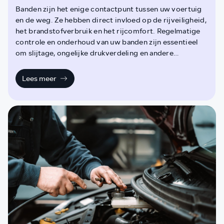
Banden zijn het enige contactpunt tussen uw voertuig
en de weg. Ze hebben direct invloed op de rijveiligheid,
het brandstofverbruik en het rijcomfort. Regelmatige
controle en onderhoud van uw banden zijn essentieel
om slijtage, ongelijke drukverdeling en andere
problemen te voorkomen. Dit draagt bij aan een langere
levensduur van de banden en een betere wegligging.
Lees meer