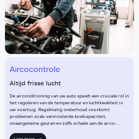
Aircocontrole
Altijd frisse lucht
De airconditioning van uw auto speelt een cruciale rol in
het reguleren van de temperatuur en luchtkwaliteit in
uw voertuig. Regelmatig onderhoud voorkomt
problemen zoals verminderde koelcapaciteit,
onaangename geuren en zelfs schade aan de airco-
installatie. Een goed onderhouden airco zorgt ook voor
een beter brandstofverbruik en voorkomt onnodige
Lees meer