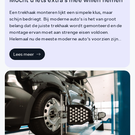
Mocht u iets extra’s mee willen nemen
Een trekhaak monteren lijkt een simpele klus, maar
schijn bedriegt. Bij moderne auto’s is het van groot
belang dat de juiste trekhaak wordt gemonteerd en de
montage ervan moet aan strenge eisen voldoen.
Helemaal nu de meeste moderne auto’s voorzien zijn
van veiligheidssystemen. Aansluiten op het achterlicht,
zoals vroeger, kan niet meer. Bij een fout in de montage
Lees meer
kunnen allerlei storingen optreden in de computer van
de auto. Werk voor de specialist dus! Goed om te
weten dat u hiervoor bij Autobedrijf Van
Dueren terecht kunt.