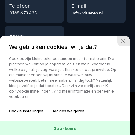
Telefoon
E-mail
0168 473 435
info@dueren.nl
Adres
Steenpad 9
We gebruiken cookies, wil je dat?
4797 SG Willemstad
Cookies zijn kleine tekstbestanden met informatie erin. Die
plaatsen we kort op je apparaat. Zo zien we bijvoorbeeld
welke pagina’s je zag, waar je afhaakte en wat je invulde. Op
die manier hebben wij informatie waar we jouw
Privacy policy
websitebezoek beter mee maken. Handig toch? Natuurlijk
kies je zelf of je dat toestaat. Daar zijn we eerlijk over. Klik
op “Cookie instellingen”, vind meer informatie en beheer je
voorkeuren.
Cookie instellingen
Cookies weigeren
Ga akkoord