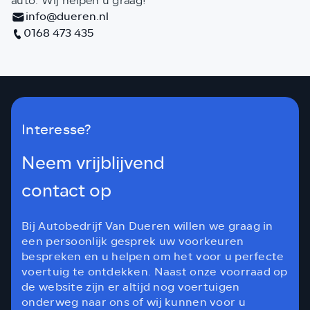
auto. Wij helpen u graag!
info@dueren.nl
0168 473 435
Interesse?
Neem vrijblijvend
contact op
Bij Autobedrijf Van Dueren willen we graag in
een persoonlijk gesprek uw voorkeuren
bespreken en u helpen om het voor u perfecte
voertuig te ontdekken. Naast onze voorraad op
de website zijn er altijd nog voertuigen
onderweg naar ons of wij kunnen voor u