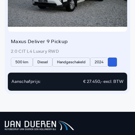
Maxus Deliver 9 Pickup
2.0 CIT L4 Luxury RWD
500 km
Diesel
Handgeschakeld
2024
Aanschafprijs:
€ 27.450,-
excl. BTW