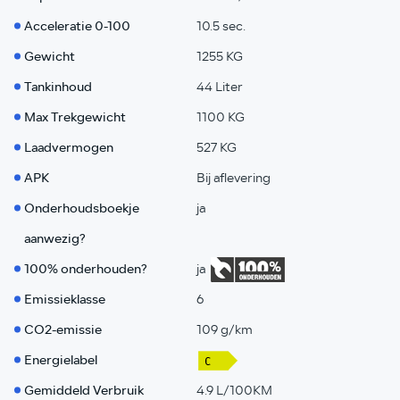
Acceleratie 0-100
10.5 sec.
Gewicht
1255 KG
Tankinhoud
44 Liter
Max Trekgewicht
1100 KG
Laadvermogen
527 KG
APK
Bij aflevering
Onderhoudsboekje
ja
aanwezig?
100% onderhouden?
ja
Emissieklasse
6
CO2-emissie
109 g/km
Energielabel
Gemiddeld Verbruik
4.9 L/100KM