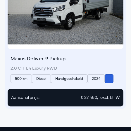
Maxus Deliver 9 Pickup
2.0 CIT L4 Luxury RWD
500 km
Diesel
Handgeschakeld
2024
Aanschafprijs:
€ 27.450,-
excl. BTW