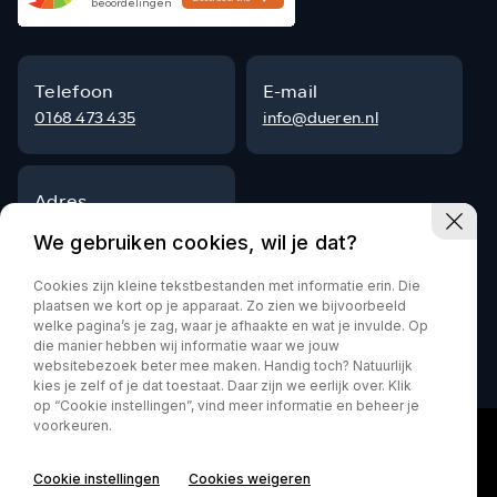
Telefoon
E-mail
0168 473 435
info@dueren.nl
Adres
Steenpad 9
We gebruiken cookies, wil je dat?
4797 SG Willemstad
Cookies zijn kleine tekstbestanden met informatie erin. Die
plaatsen we kort op je apparaat. Zo zien we bijvoorbeeld
welke pagina’s je zag, waar je afhaakte en wat je invulde. Op
die manier hebben wij informatie waar we jouw
Privacy policy
websitebezoek beter mee maken. Handig toch? Natuurlijk
kies je zelf of je dat toestaat. Daar zijn we eerlijk over. Klik
op “Cookie instellingen”, vind meer informatie en beheer je
voorkeuren.
Cookie instellingen
Cookies weigeren