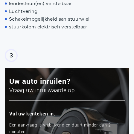
lendesteun(en) verstelbaar
Luchtvering
Schakelmogelijkheid aan stuurwiel
stuurkolom elektrisch verstelbaar
3
Uw auto inruilen?
Vraag uw inruilwaarde op
Vul uw kenteken in.
Een aanvraag is vrijblijvend en duurt minder dan 2
minuten