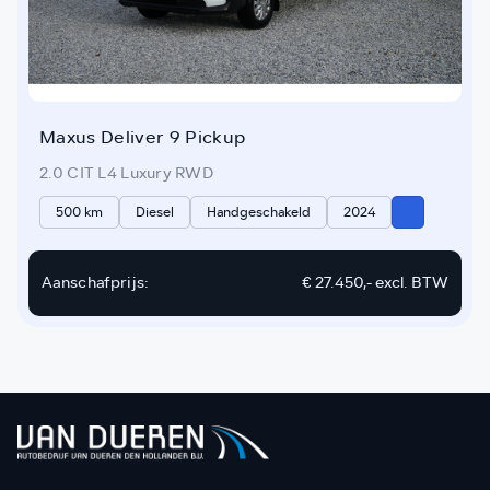
Maxus Deliver 9 Pickup
2.0 CIT L4 Luxury RWD
500 km
Diesel
Handgeschakeld
2024
Aanschafprijs:
€ 27.450,-
excl. BTW