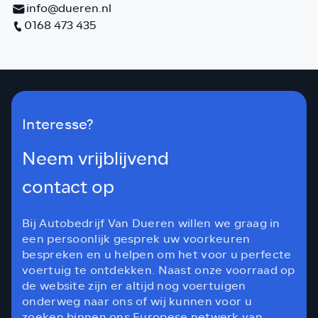
info@dueren.nl
0168 473 435
Interesse?
Neem vrijblijvend
contact op
Bij Autobedrijf Van Dueren willen we graag in
een persoonlijk gesprek uw voorkeuren
bespreken en u helpen om het voor u perfecte
voertuig te ontdekken. Naast onze voorraad op
de website zijn er altijd nog voertuigen
onderweg naar ons of wij kunnen voor u
zoeken binnen ons Europese netwerk van