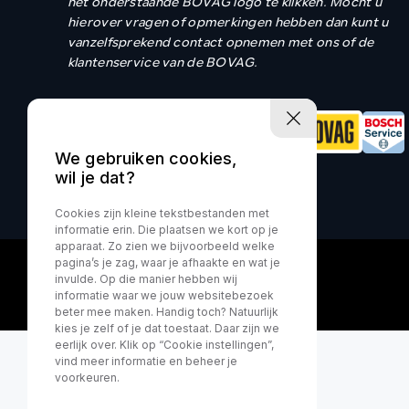
het onderstaande BOVAG logo te klikken. Mocht u
hierover vragen of opmerkingen hebben dan kunt u
vanzelfsprekend contact opnemen met ons of de
klantenservice van de BOVAG.
Contact
We gebruiken cookies,
wil je dat?
Cookies zijn kleine tekstbestanden met
informatie erin. Die plaatsen we kort op je
apparaat. Zo zien we bijvoorbeeld welke
pagina’s je zag, waar je afhaakte en wat je
invulde. Op die manier hebben wij
informatie waar we jouw websitebezoek
beter mee maken. Handig toch? Natuurlijk
kies je zelf of je dat toestaat. Daar zijn we
eerlijk over. Klik op “Cookie instellingen”,
vind meer informatie en beheer je
voorkeuren.