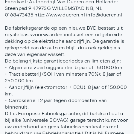
Fabrikant: Autobedrijf Van Dueren den Hollander
Steenpad 9 4797SG WILLEMSTAD NB, NL
0168473435 http://www.dueren.nl info@dueren.nl
De fabrieksgarantie op een nieuwe BYD bestaat uit
royale basisvoorwaarden inclusief een uitgebreide
dekking op de elektrische aandrijflijn. De garantie is
gekoppeld aan de auto en blijft dus ook geldig als
deze van eigenaar wisselt.
De belangrijkste garantieperiodes en limieten zijn:
• Algemene voertuiggarantie: 6 jaar of 150.000 km.
• Tractiebatterij (SOH van minstens 70%): 8 jaar of
250.000 km.
• Aandrijflijn (elektromotor + ECU): 8 jaar of 150.000
km.
• Carrosserie: 12 jaar tegen doorroesten van
binnenuit.
Dit is Europese Fabrieksgarantie, dit betekent dat u
bij elke (universele BOVAG) garage terecht kunt voor
uw onderhoud volgens fabrieksspecificaties met
behoud van uw Fabrieksgarantie ! Dit is bij Eurpese