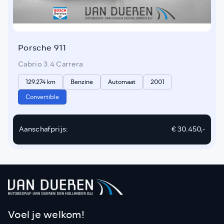
Porsche 911
Cabrio 3.4 Carrera
129.274 km
Benzine
Automaat
2001
Convertible
Aanschafprijs:
€ 30.450,-
Voel je welkom!