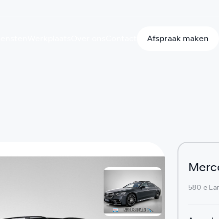
iensten
Werkplaats
Over ons
Contact
Afspraak maken
Merc
580 e La