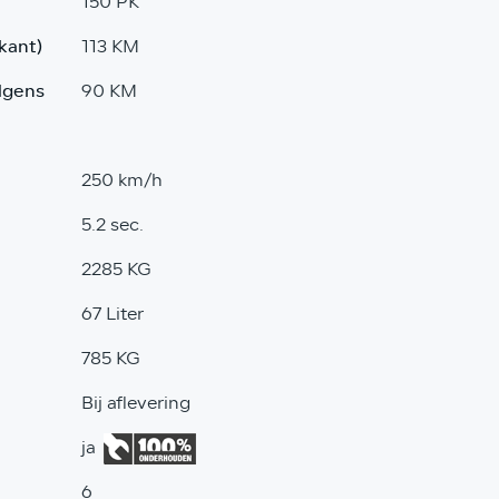
150 PK
kant)
113 KM
olgens
90 KM
250 km/h
5.2 sec.
2285 KG
67 Liter
785 KG
Bij aflevering
ja
6