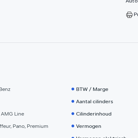
Auto
Pr
BTW / Marge
Benz
Aantal cilinders
Cilinderinhoud
g AMG Line
Vermogen
feur, Pano, Premium