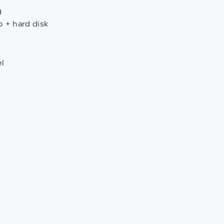
g
 + hard disk
l