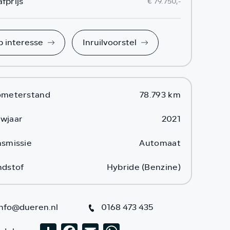
fprijs
€ 79.750,-
b interesse
Inruilvoorstel
ometerstand
78.793 km
wjaar
2021
nsmissie
Automaat
ndstof
Hybride (Benzine)
info@dueren.nl
0168 473 435