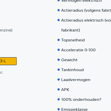
Vermogen elektrisch
Actieradius (volgens fabri
Actieradius elektrisch (v
fabrikant)
enzine)
Topsnelheid
Acceleratie 0-100
Gewicht
3-L
Tankinhoud
ic
Laadvermogen
APK
100% onderhouden?
Emissieklasse