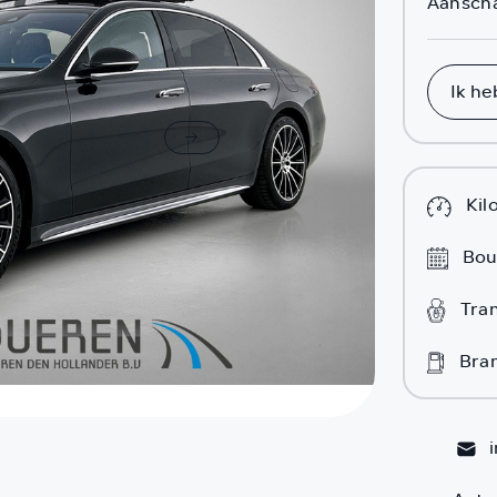
Aanscha
Ik he
Kil
Bou
Tra
Bra