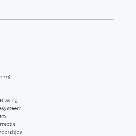
ring)
Braking
esysteem
eem
rrectie
nderzitjes