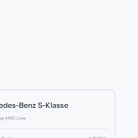
info@dueren.nl
0168 473 435
Contact
edes-Benz S-Klasse
ng AMG Line