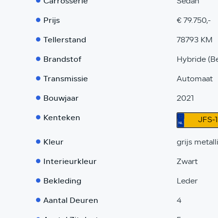
Carrosserie
Sedan
Prijs
€ 79.750,-
Tellerstand
78793 KM
Brandstof
Hybride (B
Transmissie
Automaat
Bouwjaar
2021
Kenteken
JFS-1
Kleur
grijs metall
Interieurkleur
Zwart
Bekleding
Leder
Aantal Deuren
4