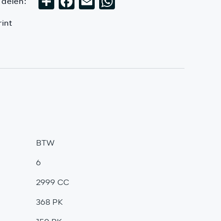
 delen:
Deel
Facebook
Email
WhatsApp
int
BTW
6
2999 CC
368 PK